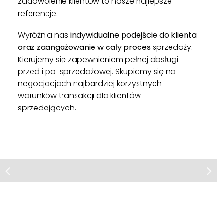
zadowolenie klientów to nasze najlepsze
referencje.
Wyróżnia nas
indywidualne podejście do klienta
oraz zaangażowanie w cały proces
sprzedaży.
Kierujemy się zapewnieniem pełnej obsługi
przed i po-sprzedażowej. Skupiamy się na
negocjacjach najbardziej korzystnych
warunków transakcji dla klientów
sprzedających.
Dom | Sprzedaż
Ługwałd, ul. Srebrna
Dom klasy premium, Ługwałd, 4
2
pokoje, 183m