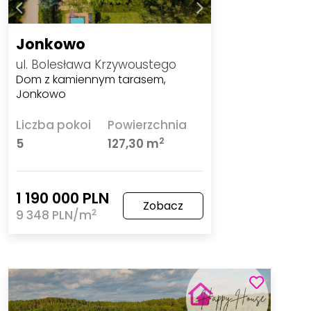
Jonkowo
ul. Bolesława Krzywoustego
Dom z kamiennym tarasem,
Jonkowo
Liczba pokoi
Powierzchnia
2
5
127,30 m
1 190 000 PLN
Zobacz
2
9 348 PLN/m