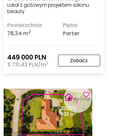
Lokal z gotowym projektem salonu
beauty
Powierzchnia
Piętro
2
78,34 m
Parter
449 000 PLN
Zobacz
2
5 731,43 PLN/m