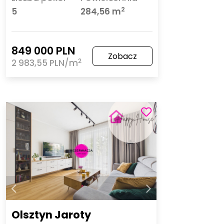
2
5
284,56 m
849 000 PLN
Zobacz
2
2 983,55 PLN/m
Olsztyn Jaroty