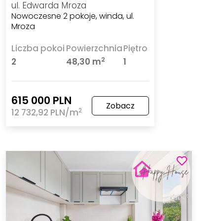
ul. Edwarda Mroza
Nowoczesne 2 pokoje, winda, ul.
Mroza
Liczba pokoi
Powierzchnia
Piętro
2
2
48,30 m
1
615 000 PLN
Zobacz
2
12 732,92 PLN/m