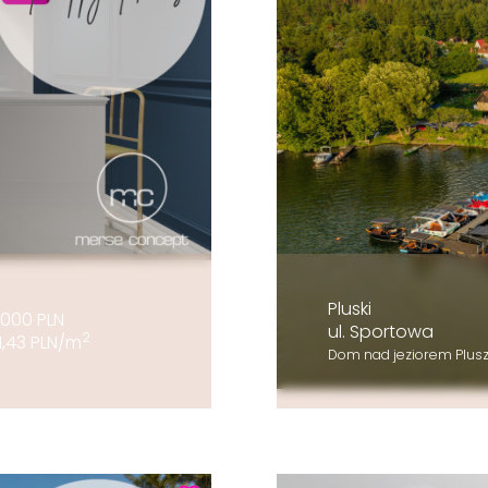
Pluski
000 PLN
ul. Sportowa
2
1,43 PLN/m
Dom nad jeziorem Plu