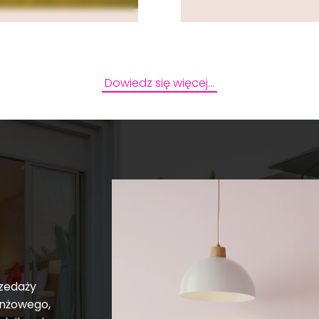
Dowiedz się więcej…
rzedaży
anżowego,