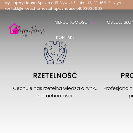
My Happy House Sp. z o.o.
15 Dywizji 5, lokal 13
10-166 Olsztyn
kontakt@nieruchomoscihappyhouse.pl
603632663
NIERUCHOMOŚCI
OSIEDLE SŁO
KONTAKT
RZETELNOŚĆ
PR
Cechuje nas rzetelna wiedza o rynku
Profesjonal
nieruchomości.
p