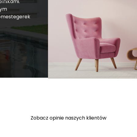
elnikami.
rym
 homestegerek
Zobacz opinie naszych klientów