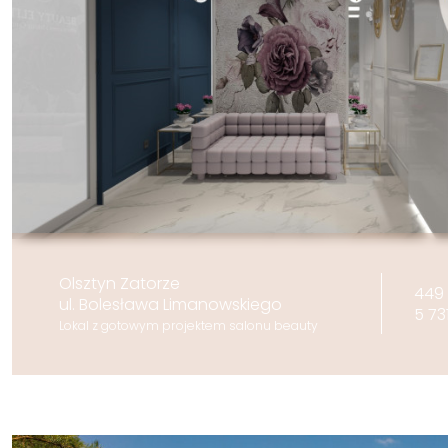
Olsztyn Zatorze
449 
ul. Bolesława Limanowskiego
5 73
Lokal z gotowym projektem salonu beauty