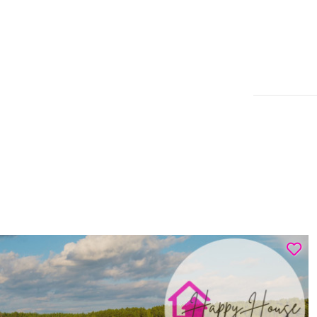
Mieszkanie | Sprzedaż
Olsztyn
ki, blisko UWM, winda