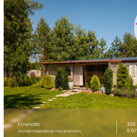
399 
Kownatki
9 97
Domek holenderski nad jeziorami