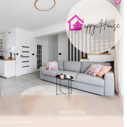
939 000 PLN
2
7 023,19 PLN/m
, garaż, 4 pokoje,