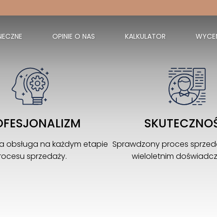
NECZNE
OPINIE O NAS
KALKULATOR
WYCE
Kochamy to co robimy, dlatego
Witamy Cię w naszym świecie nieruchomości
OFESJONALIZM
SKUTECZNO
na obsługa na każdym etapie
Sprawdzony proces sprzed
rocesu sprzedaży.
wieloletnim doświadc