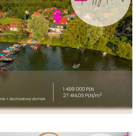
1 499 000 PLN
2
27 414,05 PLN/m
szne + dochodowy domek