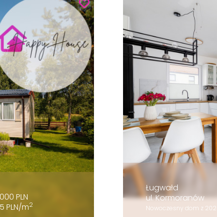
Ługwałd
000 PLN
ul. Kormoranów
2
5 PLN/m
Nowoczesny dom z 2024r