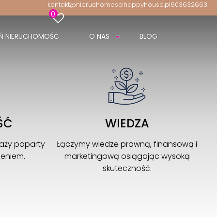
kontakt@nieruchomoscihappyhouse.pl
603632663
0
Ń NIERUCHOMOŚĆ
O NAS
BLOG
ŚĆ
WIEDZA
aży poparty
Łączymy wiedzę prawną, finansową i
zeniem.
marketingową osiągając wysoką
skuteczność.