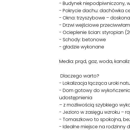
- Budynek niepodpiwniczony, w
- Pokrycie dachu: dachówka c
- Okna: trzyszybowe – doskonał
- Drzwi wejściowe przeciwwła
- Ocieplenie ścian: styropian (
- Schody: betonowe
- gładzie wykonane
Media: prąd, gaz, woda, kanali
Dlaczego warto?
- Lokalizacja łącząca uroki na
- Dom gotowy do wykończenia 
udostępnienia
– z możliwością szybkiego wyko
- Jezioro w zasięgu wzroku – r
- Tomaszkowo to spokojna, bez
- Idealne miejsce na rodzinny 