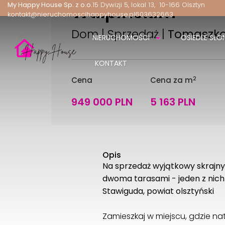
Wulpińskim
My Happy House Sp. z o.o.
15 Dywizji 5, lokal 13
10-166 Olsztyn
kontakt@nieruchomoscihappyhouse.pl
603632663
Dom | Sprzedaż |
Tomaszko
NIERUCHOMOŚCI
OSIEDLE SŁO
KONTAKT
2
Cena
Cena za m
949 000 PLN
5 163 PLN
Opis
Na sprzedaż wyjątkowy skrajn
dwoma tarasami - jeden z nich
Stawiguda, powiat olsztyński
Zamieszkaj w miejscu, gdzie n