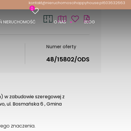
kontakt@nieruchomoscihappyhouse.pl
603632663
0
Ń NIERUCHOMOŚĆ
O NAS
BLOG
Numer oferty
48/15802/ODS
) w zabudowie szeregowej z
o, ul. Bosmańska 6 , Gmina
wego znaczenia.