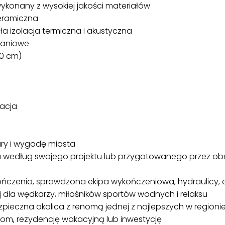
ykonany z wysokiej jakości materiałów
eramiczna
a izolacja termiczna i akustyczna
maniowe
20 cm)
zacja
tury i wygodę miasta
według swojego projektu lub przygotowanego przez obe
ńczenia, sprawdzona ekipa wykończeniowa, hydraulicy, el
aj dla wędkarzy, miłośników sportów wodnych i relaksu
pieczna okolica z renomą jednej z najlepszych w regioni
dom, rezydencję wakacyjną lub inwestycję