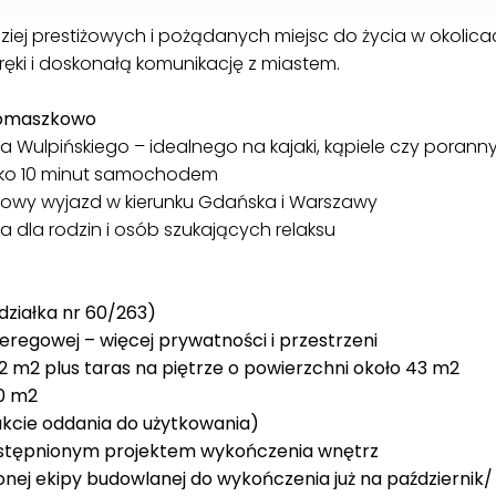
ej prestiżowych i pożądanych miejsc do życia w okolicac
 ręki i doskonałą komunikację z miastem.
 Tomaszkowo
ra Wulpińskiego – idealnego na kajaki, kąpiele czy porann
tylko 10 minut samochodem
towy wyjazd w kierunku Gdańska i Warszawy
na dla rodzin i osób szukających relaksu
(działka nr 60/263)
regowej – więcej prywatności i przestrzeni
82 m2 plus taras na piętrze o powierzchni około 43 m2
80 m2
kcie oddania do użytkowania)
ostępnionym projektem wykończenia wnętrz
nej ekipy budowlanej do wykończenia już na październik/ 