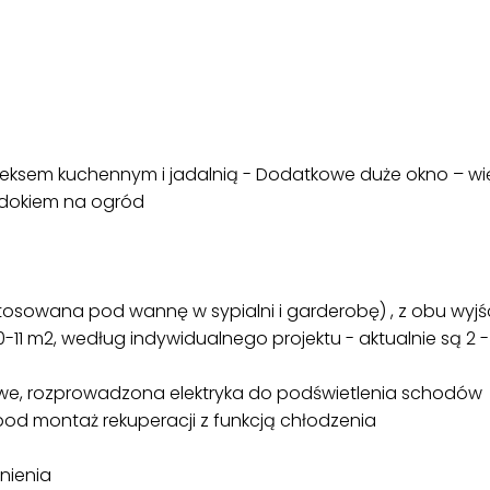
eksem kuchennym i jadalnią - Dodatkowe duże okno – więc
widokiem na ogród
ystosowana pod wannę w sypialni i garderobę) , z obu wyj
10-11 m2, według indywidualnego projektu - aktualnie są 2
we, rozprowadzona elektryka do podświetlenia schodów
od montaż rekuperacji z funkcją chłodzenia
nienia