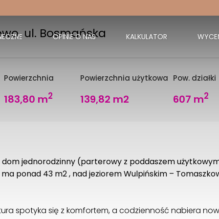
wo, ul. Bosmańska
NECZNE
OPINIE O NAS
KALKULATOR
WYCE
Powierzchnia
Powierzchnia użytkowa
Pow. działki
2
2
183,80 m
139,82 m2
607 m
y dom jednorodzinny (parterowy z poddaszem użytkowym
 ma ponad 43 m2 , nad jeziorem Wulpińskim – Tomaszkow
atura spotyka się z komfortem, a codzienność nabiera no