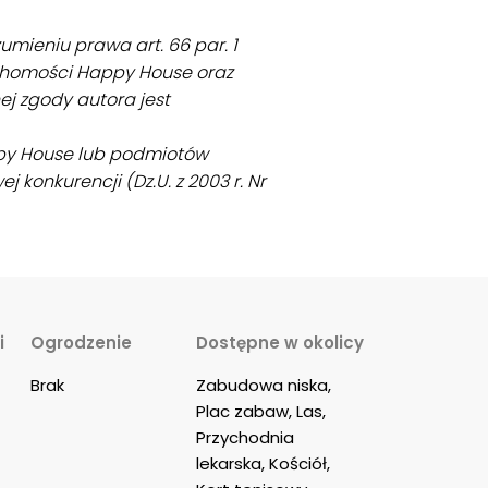
umieniu prawa art. 66 par. 1
uchomości Happy House oraz
j zgody autora jest
ppy House lub podmiotów
 konkurencji (Dz.U. z 2003 r. Nr
i
Ogrodzenie
Dostępne w okolicy
Brak
Zabudowa niska, 
Plac zabaw, Las, 
Przychodnia 
lekarska, Kościół, 