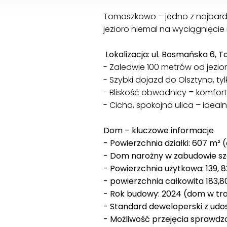
Tomaszkowo – jedno z najbardzi
jezioro niemal na wyciągnięcie
Lokalizacja: ul. Bosmańska 6,
- Zaledwie 100 metrów od jezio
- Szybki dojazd do Olsztyna, 
- Bliskość obwodnicy = komfor
- Cicha, spokojna ulica – ideal
Dom – kluczowe informacje
- Powierzchnia działki: 607 m² 
- Dom narożny w zabudowie sze
- Powierzchnia użytkowa: 139, 
- powierzchnia całkowita 183,
- Rok budowy: 2024 (dom w tra
- Standard deweloperski z ud
- Możliwość przejęcia sprawdzo