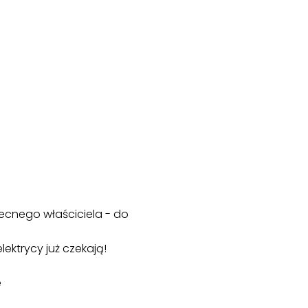
cnego właściciela - do
ektrycy już czekają!
e