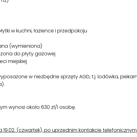
 m2)
łytki w kuchni, łazience i przedpokoju
ziana (wymieniona)
zona do płyty gazowej
ci miejskiej
yposażone w niezbędne sprzęty AGD, t.j. lodówka, piekar
).
m wynosi około 630 zł/1 osobę.
19.02. (czwartek), po uprzednim kontakcie telefonicznym