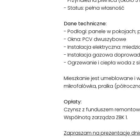
- Przynależna piwnica (około 3
- Status: pełna własność
Dane techniczne:
- Podłogi: panele w pokojach; p
- Okna: PCV dwuszybowe
- Instalacja elektryczna: mied
- Instalacja gazowa doprowad
- Ogrzewanie i ciepła woda z sie
Mieszkanie jest umeblowane i w
mikrofalówka, pralka (półroczna
Opłaty:
Czynsz z funduszem remontowy
Wspólnotą zarządza ZBK 1.
Zapraszam na prezentację dnia 