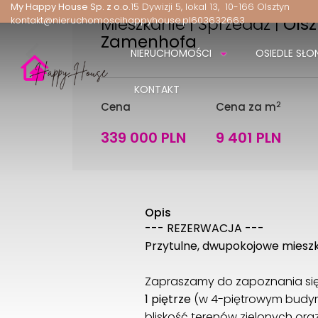
My Happy House Sp. z o.o.
15 Dywizji 5, lokal 13
10-166 Olsztyn
Mieszkanie | Sprzedaż |
Olsz
kontakt@nieruchomoscihappyhouse.pl
603632663
Zamenhofa
NIERUCHOMOŚCI
OSIEDLE SŁO
KONTAKT
2
Cena
Cena za m
339 000 PLN
9 401 PLN
Opis
--- REZERWACJA ---
Przytulne, dwupokojowe mieszka
Zapraszamy do zapoznania się
1 piętrze
(w 4-piętrowym budynk
bliskość terenów zielonych oraz