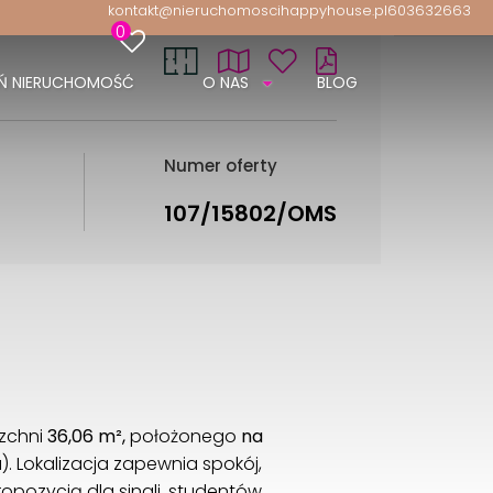
kontakt@nieruchomoscihappyhouse.pl
603632663
0
Ń NIERUCHOMOŚĆ
O NAS
BLOG
Numer oferty
107/15802/OMS
rzchni
36,06 m²,
położonego
na
). Lokalizacja zapewnia spokój,
ropozycją dla singli, studentów,