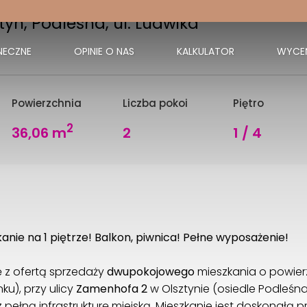
tyn, Podleśna, ul. Ludwika
NECZNE
OPINIE O NAS
KALKULATOR
WYCE
Powierzchnia
Liczba pokoi
Piętro
2
36,06 m
2
1 / 4
nie na 1 piętrze! Balkon, piwnica! Pełne wyposażenie!
 z ofertą sprzedaży
dwupokojowego
mieszkania o powie
u), przy ulicy
Zamenhofa 2
w Olsztynie (osiedle Podleśna
 pełną infrastrukturę miejską. Mieszkanie jest doskonałą p