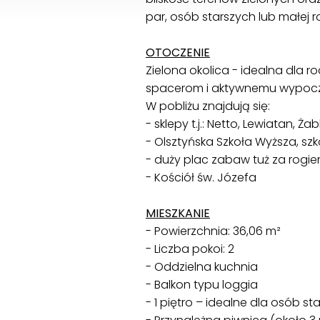
par, osób starszych lub małej r
OTOCZENIE
Zielona okolica - idealna dla r
spacerom i aktywnemu wypoczyn
W pobliżu znajdują się:
- sklepy t.j.: Netto, Lewiatan, Żab
- Olsztyńska Szkoła Wyższa, sz
- duży plac zabaw tuż za rogie
- Kościół św. Józefa
MIESZKANIE
- Powierzchnia: 36,06 m²
- Liczba pokoi: 2
- Oddzielna kuchnia
- Balkon typu loggia
- 1 piętro – idealne dla osób s